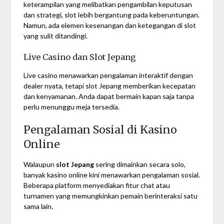
keterampilan yang melibatkan pengambilan keputusan
dan strategi, slot lebih bergantung pada keberuntungan.
Namun, ada elemen kesenangan dan ketegangan di slot
yang sulit ditandingi.
Live Casino dan Slot Jepang
Live casino menawarkan pengalaman interaktif dengan
dealer nyata, tetapi slot Jepang memberikan kecepatan
dan kenyamanan. Anda dapat bermain kapan saja tanpa
perlu menunggu meja tersedia.
Pengalaman Sosial di Kasino
Online
Walaupun
slot Jepang
sering dimainkan secara solo,
banyak kasino online kini menawarkan pengalaman sosial.
Beberapa platform menyediakan fitur chat atau
turnamen yang memungkinkan pemain berinteraksi satu
sama lain.