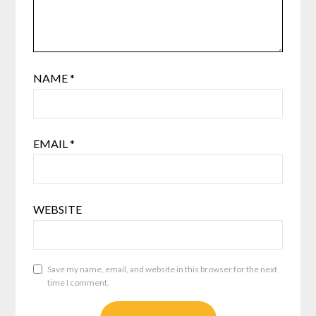
NAME
*
EMAIL
*
WEBSITE
Save my name, email, and website in this browser for the next
time I comment.