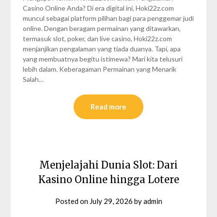
Casino Online Anda? Di era digital ini, Hoki22z.com
muncul sebagai platform pilihan bagi para penggemar judi
online. Dengan beragam permainan yang ditawarkan,
termasuk slot, poker, dan live casino, Hoki22z.com
menjanjikan pengalaman yang tiada duanya. Tapi, apa
yang membuatnya begitu istimewa? Mari kita telusuri
lebih dalam. Keberagaman Permainan yang Menarik
Salah…
Read more
Menjelajahi Dunia Slot: Dari
Kasino Online hingga Lotere
Posted on
July 29, 2026
by
admin