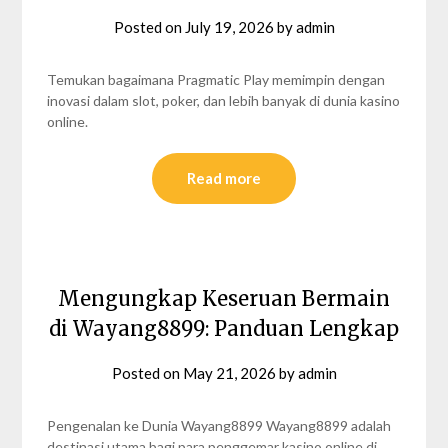
Posted on
July 19, 2026
by
admin
Temukan bagaimana Pragmatic Play memimpin dengan
inovasi dalam slot, poker, dan lebih banyak di dunia kasino
online.
Read more
Mengungkap Keseruan Bermain
di Wayang8899: Panduan Lengkap
Posted on
May 21, 2026
by
admin
Pengenalan ke Dunia Wayang8899 Wayang8899 adalah
destinasi utama bagi para penggemar kasino online di