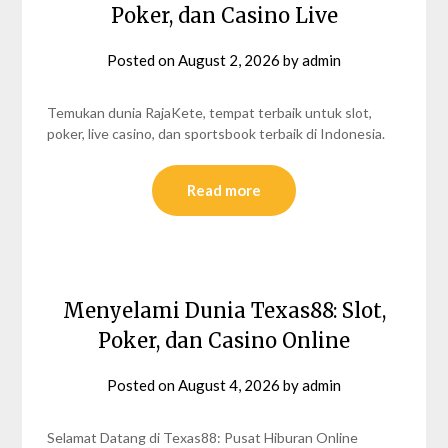
Poker, dan Casino Live
Posted on
August 2, 2026
by
admin
Temukan dunia RajaKete, tempat terbaik untuk slot,
poker, live casino, dan sportsbook terbaik di Indonesia.
Read more
Menyelami Dunia Texas88: Slot,
Poker, dan Casino Online
Posted on
August 4, 2026
by
admin
Selamat Datang di Texas88: Pusat Hiburan Online