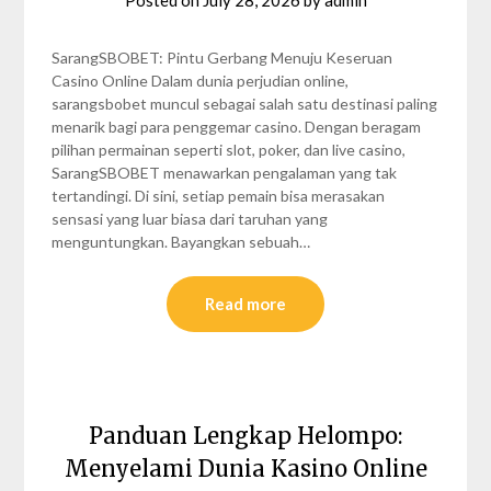
SarangSBOBET: Pintu Gerbang Menuju Keseruan
Casino Online Dalam dunia perjudian online,
sarangsbobet muncul sebagai salah satu destinasi paling
menarik bagi para penggemar casino. Dengan beragam
pilihan permainan seperti slot, poker, dan live casino,
SarangSBOBET menawarkan pengalaman yang tak
tertandingi. Di sini, setiap pemain bisa merasakan
sensasi yang luar biasa dari taruhan yang
menguntungkan. Bayangkan sebuah…
Read more
Panduan Lengkap Helompo:
Menyelami Dunia Kasino Online