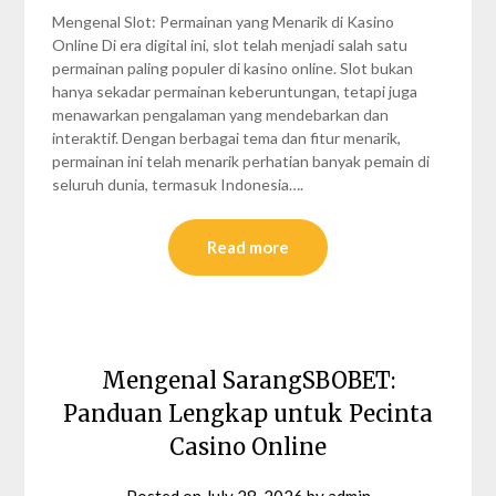
Mengenal Slot: Permainan yang Menarik di Kasino
Online Di era digital ini, slot telah menjadi salah satu
permainan paling populer di kasino online. Slot bukan
hanya sekadar permainan keberuntungan, tetapi juga
menawarkan pengalaman yang mendebarkan dan
interaktif. Dengan berbagai tema dan fitur menarik,
permainan ini telah menarik perhatian banyak pemain di
seluruh dunia, termasuk Indonesia….
Read more
Mengenal SarangSBOBET:
Panduan Lengkap untuk Pecinta
Casino Online
Posted on
July 28, 2026
by
admin