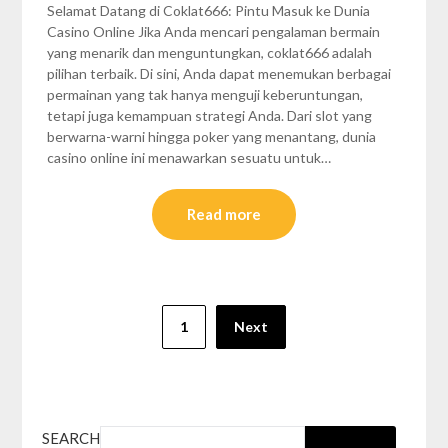
Selamat Datang di Coklat666: Pintu Masuk ke Dunia
Casino Online Jika Anda mencari pengalaman bermain
yang menarik dan menguntungkan, coklat666 adalah
pilihan terbaik. Di sini, Anda dapat menemukan berbagai
permainan yang tak hanya menguji keberuntungan,
tetapi juga kemampuan strategi Anda. Dari slot yang
berwarna-warni hingga poker yang menantang, dunia
casino online ini menawarkan sesuatu untuk…
Read more
Posts
1
Next
pagination
SEARCH