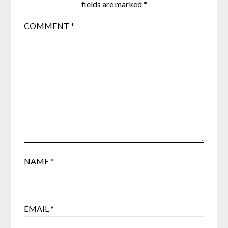
fields are marked
*
COMMENT
*
NAME
*
EMAIL
*