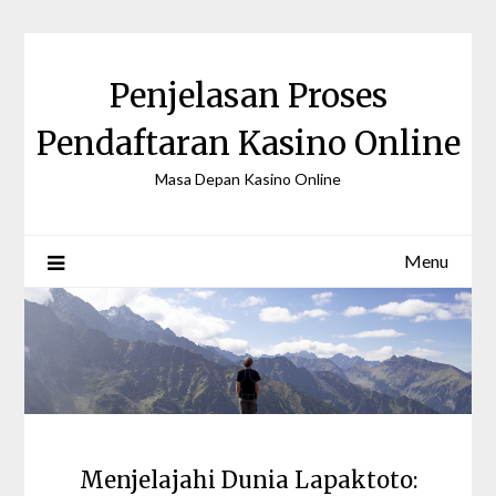
Skip
to
content
Penjelasan Proses
Pendaftaran Kasino Online
Masa Depan Kasino Online
Menu
Menjelajahi Dunia Lapaktoto: