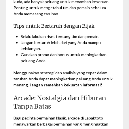
kuda, ada banyak peluang untuk menambah keseruan.
Penting untuk mengetahui tim dan pemain sebelum
Anda memasang taruhan.
Tips untuk Bertaruh dengan Bijak
Selalu lakukan riset tentang tim dan pemain.
Jangan bertaruh lebih dari yang Anda mampu
kehilangan.
Gunakan promo dan bonus untuk meningkatkan
peluang Anda.
Menggunakan strategi dan analisis yang tepat dalam
taruhan Anda dapat meningkatkan peluang Anda untuk
menang.
Jangan remehkan kekuatan informasi!
Arcade: Nostalgia dan Hiburan
Tanpa Batas
Bagi pecinta permainan klasik, arcade di Lapaktoto
menawarkan berbagai permainan yang mengingatkan