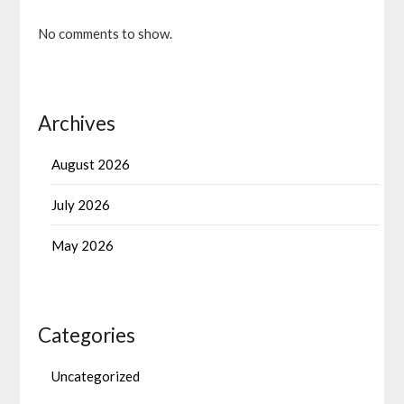
No comments to show.
Archives
August 2026
July 2026
May 2026
Categories
Uncategorized