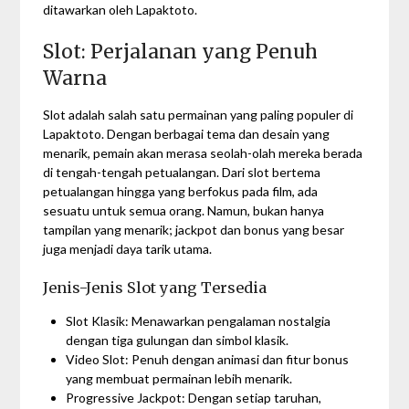
ditawarkan oleh Lapaktoto.
Slot: Perjalanan yang Penuh
Warna
Slot adalah salah satu permainan yang paling populer di
Lapaktoto. Dengan berbagai tema dan desain yang
menarik, pemain akan merasa seolah-olah mereka berada
di tengah-tengah petualangan. Dari slot bertema
petualangan hingga yang berfokus pada film, ada
sesuatu untuk semua orang. Namun, bukan hanya
tampilan yang menarik; jackpot dan bonus yang besar
juga menjadi daya tarik utama.
Jenis-Jenis Slot yang Tersedia
Slot Klasik: Menawarkan pengalaman nostalgia
dengan tiga gulungan dan simbol klasik.
Video Slot: Penuh dengan animasi dan fitur bonus
yang membuat permainan lebih menarik.
Progressive Jackpot: Dengan setiap taruhan,