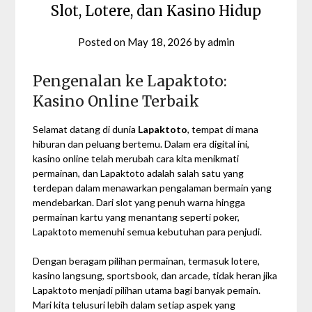
Slot, Lotere, dan Kasino Hidup
Posted on
May 18, 2026
by
admin
Pengenalan ke Lapaktoto:
Kasino Online Terbaik
Selamat datang di dunia
Lapaktoto
, tempat di mana
hiburan dan peluang bertemu. Dalam era digital ini,
kasino online telah merubah cara kita menikmati
permainan, dan Lapaktoto adalah salah satu yang
terdepan dalam menawarkan pengalaman bermain yang
mendebarkan. Dari slot yang penuh warna hingga
permainan kartu yang menantang seperti poker,
Lapaktoto memenuhi semua kebutuhan para penjudi.
Dengan beragam pilihan permainan, termasuk lotere,
kasino langsung, sportsbook, dan arcade, tidak heran jika
Lapaktoto menjadi pilihan utama bagi banyak pemain.
Mari kita telusuri lebih dalam setiap aspek yang