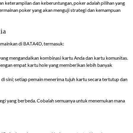
 keterampilan dan keberuntungan, poker adalah pilihan yang
rmainan poker yang akan menguji strategi dan kemampuan
ia
imainkan di BATA4D, termasuk:
r yang mengandalkan kombinasi kartu Anda dan kartu komunitas.
 dengan empat kartu hole yang memberikan lebih banyak
 di sini; setiap pemain menerima tujuh kartu secara tertutup dan
ategi yang berbeda. Cobalah semuanya untuk menemukan mana