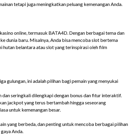
rmainan tetapi juga meningkatkan peluang kemenangan Anda.
di kasino online, termasuk BATA4D. Dengan berbagai tema dan
 ke dunia baru. Misalnya, Anda bisa mencoba slot bertema
hutan belantara atau slot yang terinspirasi oleh film
iga gulungan, ini adalah pilihan bagi pemain yang menyukai
h dan seringkali dilengkapi dengan bonus dan fitur interaktif.
rkan jackpot yang terus bertambah hingga seseorang
asa untuk kemenangan besar.
main yang berbeda, dan penting untuk mencoba berbagai pilihan
 gaya Anda.