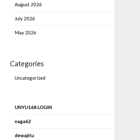
August 2026
July 2026
May 2026
Categories
Uncategorized
UNYU168 LOGIN
naga62
dewajitu