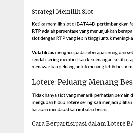
Strategi Memilih Slot
Ketika memilih slot di BATA4D, pertimbangkan fa
RTP adalah persentase yang menunjukkan berapa b
slot dengan RTP yang lebih tinggi untuk meningk
Volatilitas
mengacu pada seberapa sering dan sebe
rendah sering memberikan kemenangan kecil tetapi 
menawarkan peluang untuk menang lebih besar mes
Lotere: Peluang Menang Bes
Tidak hanya slot yang menarik perhatian pemain d
mengubah hidup, lotere sering kali menjadi pilih
harapan mendapatkan imbalan besar.
Cara Berpartisipasi dalam Lotere 