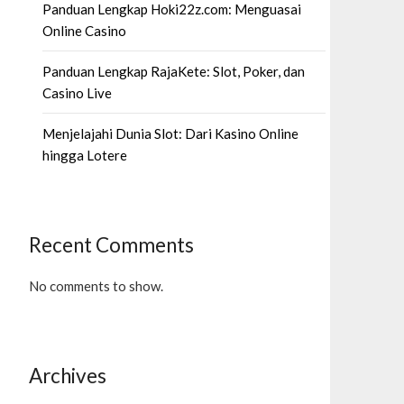
Panduan Lengkap Hoki22z.com: Menguasai
Online Casino
Panduan Lengkap RajaKete: Slot, Poker, dan
Casino Live
Menjelajahi Dunia Slot: Dari Kasino Online
hingga Lotere
Recent Comments
No comments to show.
Archives