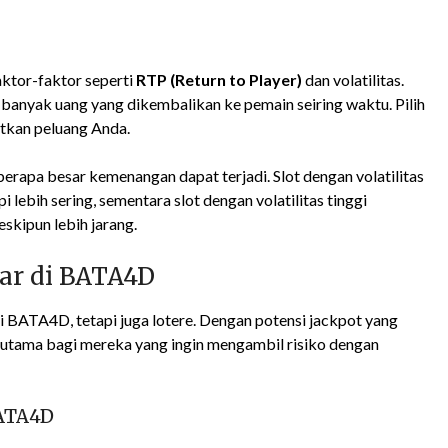
ktor-faktor seperti
RTP (Return to Player)
dan volatilitas.
anyak uang yang dikembalikan ke pemain seiring waktu. Pilih
atkan peluang Anda.
rapa besar kemenangan dapat terjadi. Slot dengan volatilitas
lebih sering, sementara slot dengan volatilitas tinggi
kipun lebih jarang.
ar di BATA4D
i BATA4D, tetapi juga lotere. Dengan potensi jackpot yang
an utama bagi mereka yang ingin mengambil risiko dengan
BATA4D