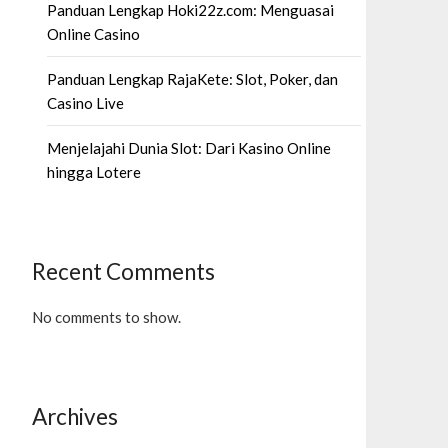
Panduan Lengkap Hoki22z.com: Menguasai
Online Casino
Panduan Lengkap RajaKete: Slot, Poker, dan
Casino Live
Menjelajahi Dunia Slot: Dari Kasino Online
hingga Lotere
Recent Comments
No comments to show.
Archives