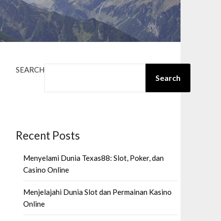
SEARCH
Search
Recent Posts
Menyelami Dunia Texas88: Slot, Poker, dan
Casino Online
Menjelajahi Dunia Slot dan Permainan Kasino
Online