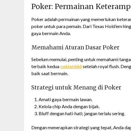
Poker: Permainan Keterampi
Poker adalah permainan yang memerlukan keteram
poker untuk para pemain. Dari Texas Hold’em hi
gaya bermain Anda.
Memahami Aturan Dasar Poker
Sebelum memulai, penting untuk memahami tangan 
terbaik kedua
coklat666
setelah royal flush. De
baik saat bermain.
Strategi untuk Menang di Poker
Amati gaya bermain lawan.
Kelola chip Anda dengan bijak.
Bluff dengan hati-hati; jangan terlalu sering.
Dengan menerapkan strategi yang tepat, Anda da