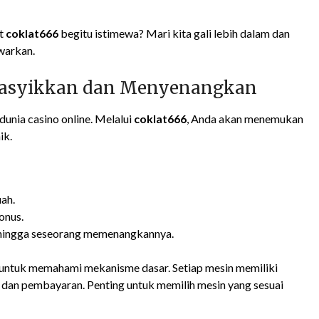
at
coklat666
begitu istimewa? Mari kita gali lebih dalam dan
awarkan.
gasyikkan dan Menyenangkan
 dunia casino online. Melalui
coklat666
, Anda akan menemukan
ik.
uah.
onus.
t hingga seseorang memenangkannya.
 untuk memahami mekanisme dasar. Setiap mesin memiliki
an pembayaran. Penting untuk memilih mesin yang sesuai