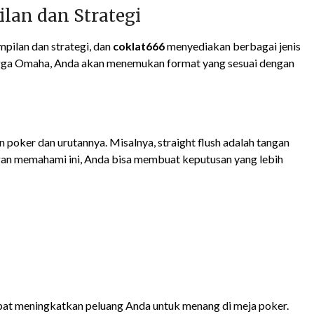
lan dan Strategi
pilan dan strategi, dan
coklat666
menyediakan berbagai jenis
ngga Omaha, Anda akan menemukan format yang sesuai dengan
poker dan urutannya. Misalnya, straight flush adalah tangan
ngan memahami ini, Anda bisa membuat keputusan yang lebih
pat meningkatkan peluang Anda untuk menang di meja poker.