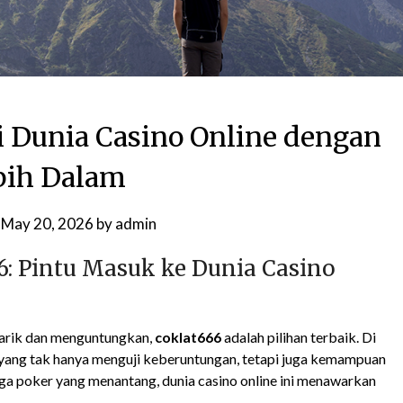
Dunia Casino Online dengan
bih Dalam
n
May 20, 2026
by
admin
6: Pintu Masuk ke Dunia Casino
arik dan menguntungkan,
coklat666
adalah pilihan terbaik. Di
yang tak hanya menguji keberuntungan, tetapi juga kemampuan
gga poker yang menantang, dunia casino online ini menawarkan