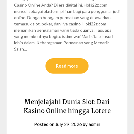
Casino Online Anda? Di era digital ini, Hoki22z.com
muncul sebagai platform pilihan bagi para penggemar judi
online. Dengan beragam permainan yang ditawarkan,
termasuk slot, poker, dan live casino, Hoki22z.com
menjanjikan pengalaman yang tiada duanya. Tapi, apa
yang membuatnya begitu istimewa? Mari kita telusuri
lebih dalam. Keberagaman Permainan yang Menarik
Salah…
Read more
Menjelajahi Dunia Slot: Dari
Kasino Online hingga Lotere
Posted on
July 29, 2026
by
admin