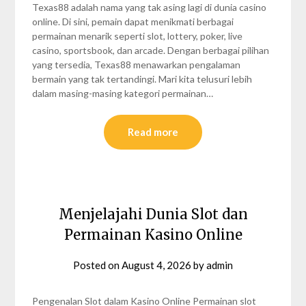
Texas88 adalah nama yang tak asing lagi di dunia casino
online. Di sini, pemain dapat menikmati berbagai
permainan menarik seperti slot, lottery, poker, live
casino, sportsbook, dan arcade. Dengan berbagai pilihan
yang tersedia, Texas88 menawarkan pengalaman
bermain yang tak tertandingi. Mari kita telusuri lebih
dalam masing-masing kategori permainan…
Read more
Menjelajahi Dunia Slot dan
Permainan Kasino Online
Posted on
August 4, 2026
by
admin
Pengenalan Slot dalam Kasino Online Permainan slot