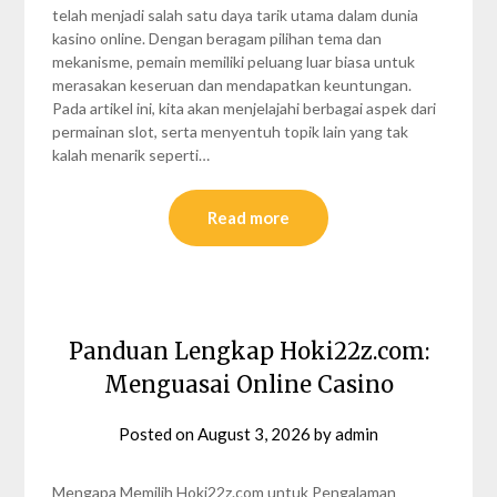
telah menjadi salah satu daya tarik utama dalam dunia
kasino online. Dengan beragam pilihan tema dan
mekanisme, pemain memiliki peluang luar biasa untuk
merasakan keseruan dan mendapatkan keuntungan.
Pada artikel ini, kita akan menjelajahi berbagai aspek dari
permainan slot, serta menyentuh topik lain yang tak
kalah menarik seperti…
Read more
Panduan Lengkap Hoki22z.com:
Menguasai Online Casino
Posted on
August 3, 2026
by
admin
Mengapa Memilih Hoki22z.com untuk Pengalaman