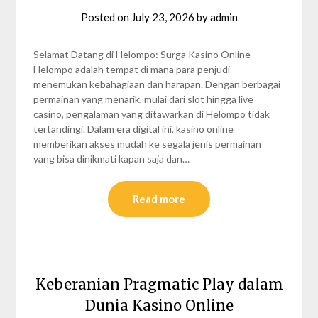
Posted on
July 23, 2026
by
admin
Selamat Datang di Helompo: Surga Kasino Online
Helompo adalah tempat di mana para penjudi
menemukan kebahagiaan dan harapan. Dengan berbagai
permainan yang menarik, mulai dari slot hingga live
casino, pengalaman yang ditawarkan di Helompo tidak
tertandingi. Dalam era digital ini, kasino online
memberikan akses mudah ke segala jenis permainan
yang bisa dinikmati kapan saja dan…
Read more
Keberanian Pragmatic Play dalam
Dunia Kasino Online