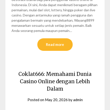
Indonesia. Di sini, Anda dapat menikmati beragam pilihan
permainan, mulai dari slot, lottery, hingga poker dan live
casino. Dengan antarmuka yang ramah pengguna dan
pengalaman bermain yang mendebarkan, Wayang8899
menawarkan sesuatu untuk setiap jenis pemain. Baik
Anda seorang pemula maupun pemain…
Read more
Coklat666: Memahami Dunia
Casino Online dengan Lebih
Dalam
Posted on
May 20, 2026
by
admin