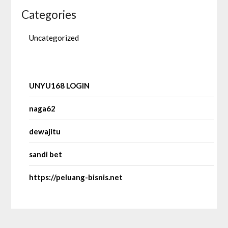
Categories
Uncategorized
UNYU168 LOGIN
naga62
dewajitu
sandi bet
https://peluang-bisnis.net