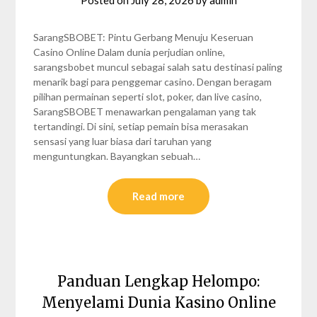
SarangSBOBET: Pintu Gerbang Menuju Keseruan
Casino Online Dalam dunia perjudian online,
sarangsbobet muncul sebagai salah satu destinasi paling
menarik bagi para penggemar casino. Dengan beragam
pilihan permainan seperti slot, poker, dan live casino,
SarangSBOBET menawarkan pengalaman yang tak
tertandingi. Di sini, setiap pemain bisa merasakan
sensasi yang luar biasa dari taruhan yang
menguntungkan. Bayangkan sebuah…
Read more
Panduan Lengkap Helompo:
Menyelami Dunia Kasino Online